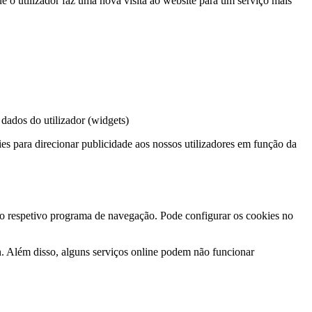
ue o utilizador faz uma nova visita ao website para um serviço mais
dados do utilizador (widgets)
 para direcionar publicidade aos nossos utilizadores em função da
 no respetivo programa de navegação. Pode configurar os cookies no
n. Além disso, alguns serviços online podem não funcionar