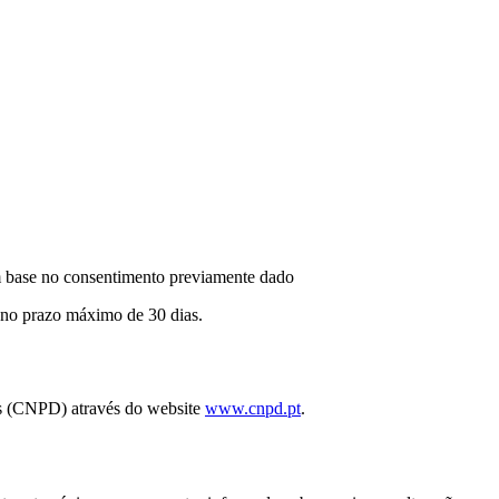
m base no consentimento previamente dado
o no prazo máximo de 30 dias.
os (CNPD) através do website
www.cnpd.pt
.