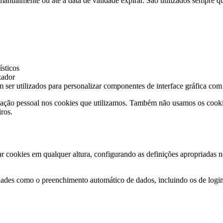
manualmente ou até a data de validade expirar. São utilizados sempre q
ísticos
zador
ser utilizados para personalizar componentes de interface gráfica com 
ação pessoal nos cookies que utilizamos. Também não usamos os cookies
iros.
ar cookies em qualquer altura, configurando as definições apropriadas
idades como o preenchimento automático de dados, incluindo os de logi